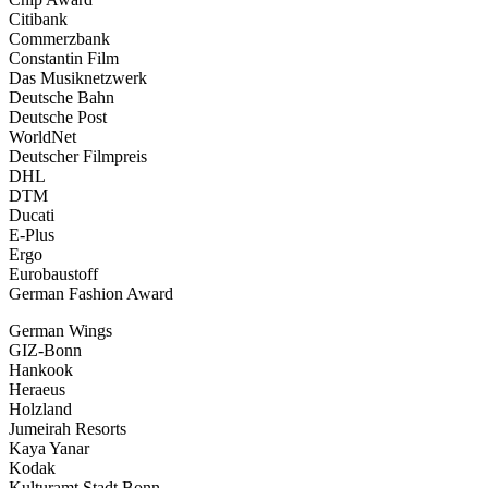
Citibank
Commerzbank
Constantin Film
Das Musiknetzwerk
Deutsche Bahn
Deutsche Post
WorldNet
Deutscher Filmpreis
DHL
DTM
Ducati
E-Plus
Ergo
Eurobaustoff
German Fashion Award
German Wings
GIZ-Bonn
Hankook
Heraeus
Holzland
Jumeirah Resorts
Kaya Yanar
Kodak
Kulturamt Stadt Bonn