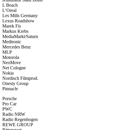
L Beach
L’Oreal
Les Mills Germany
Lexus Roadshow
Marek Fis
Markus Krebs
MediaMarkt/Saturn
Medtronic
Mercedes Benz
MLP
Motorola
NeoMove
Net Cologne
Nokia
Nordisch Filmprod.
Onesty Group
Pinnacle
Porsche
Pro Car
PWC
Radio NRW
Radio Regenbogen
REWE GROUP
Rittersport